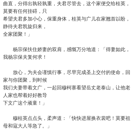
曲直，分得出孰轻孰重，夫君尽管去，这个家便交给桂英，
莫要有任何挂碍，只
希望夫君多加小心，保重身体，桂英与广儿在家翘首以盼，
静待夫君凯旋归来，
全家团聚！」
杨宗保扶住娇妻的双肩，感慨万分地道：「得妻如此，
我杨宗保夫复何求！
放心，为夫会谨慎行事，尽早完成圣上交付的使命，回
家与你团聚，到时候
我们夫妻带着文广，一起回穆柯寨看望岳丈老泰山，让他老
人家也帮着好好教导
下文广这个顽童！」
穆桂英点点头，柔声道：「快快进屋换衣裳吧！莫要祖
母和寇大人等急了。」