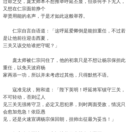
过命之交，庞太师本不想推举呼延丕显，但奈何手下无人，
又想在仁宗面前挣个
举贤用能的名声，于是才如此这般举荐。
仁宗自言自语道：「这呼延爱卿倒是能担重任，不过若
是让他前往迎击西夏，
三关又该交给谁把守呢？」
庞太师被仁宗问住了，他的初衷只是不想让杨宗保担此
重任，以免天波府杨
家再添一功，所以并未考虑过其他，只得默然不语。
寇准见状，附和道：「陛下英明！呼延将军镇守三关，
不可轻动，否则辽人
见三关无强将守卫，必定又思犯界，到时两面受敌，情况只
会愈加危急！依臣愚
见，还是火速宣调杨宗保回朝，挂帅出征最为妥当！」