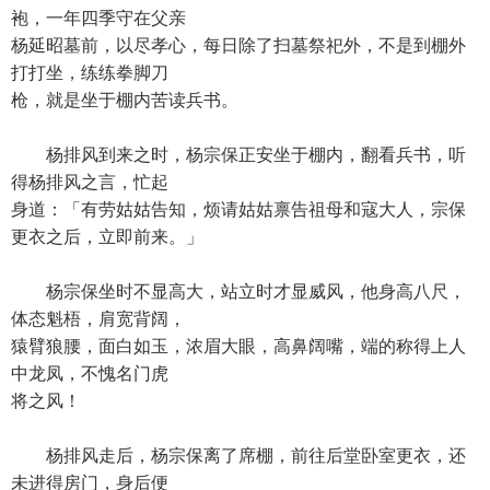
袍，一年四季守在父亲
杨延昭墓前，以尽孝心，每日除了扫墓祭祀外，不是到棚外
打打坐，练练拳脚刀
枪，就是坐于棚内苦读兵书。
杨排风到来之时，杨宗保正安坐于棚内，翻看兵书，听
得杨排风之言，忙起
身道：「有劳姑姑告知，烦请姑姑禀告祖母和寇大人，宗保
更衣之后，立即前来。」
杨宗保坐时不显高大，站立时才显威风，他身高八尺，
体态魁梧，肩宽背阔，
猿臂狼腰，面白如玉，浓眉大眼，高鼻阔嘴，端的称得上人
中龙凤，不愧名门虎
将之风！
杨排风走后，杨宗保离了席棚，前往后堂卧室更衣，还
未进得房门，身后便