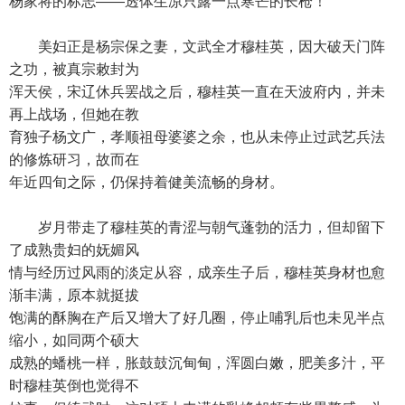
杨家将的标志——透体生凉只露一点寒芒的长枪！
美妇正是杨宗保之妻，文武全才穆桂英，因大破天门阵
之功，被真宗敕封为
浑天侯，宋辽休兵罢战之后，穆桂英一直在天波府内，并未
再上战场，但她在教
育独子杨文广，孝顺祖母婆婆之余，也从未停止过武艺兵法
的修炼研习，故而在
年近四旬之际，仍保持着健美流畅的身材。
岁月带走了穆桂英的青涩与朝气蓬勃的活力，但却留下
了成熟贵妇的妩媚风
情与经历过风雨的淡定从容，成亲生子后，穆桂英身材也愈
渐丰满，原本就挺拔
饱满的酥胸在产后又增大了好几圈，停止哺乳后也未见半点
缩小，如同两个硕大
成熟的蟠桃一样，胀鼓鼓沉甸甸，浑圆白嫩，肥美多汁，平
时穆桂英倒也觉得不