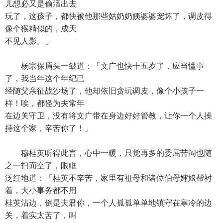
儿想必又是偷溜出去
玩了，这孩子，都快被他那些姑奶奶姨婆婆宠坏了，调皮得
像个猴精似的，成天
不见人影。」
杨宗保眉头一皱道：「文广也快十五岁了，应当懂事
了，我当年这个年纪已
经随父亲征战沙场了，他却依旧贪玩调皮，像个小孩子一
样！唉，都怪为夫常年
在边关守卫，没有将文广带在身边好好管教，让你一个人操
持这个家，辛苦你了！」
穆桂英听得此言，心中一暖，只觉再多的委屈苦闷也随
之一扫而空了，眼眶
泛红地道：「桂英不辛苦，家里有祖母和诸位伯母婶娘帮衬
着，大小事务都不用
桂英沾边，倒是夫君你，一个人孤孤单单地镇守在寒冷的边
关，着实太苦了，叫