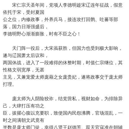
宋仁宗天圣年间，党项人李德明趁宋辽连年征战，假意
依托于宋，受封夏国
公之位，内修政事，外养兵马，接连攻打回鹘、吐蕃等部
落，国力日渐强盛后，
李德明野心渐渐膨胀，时有不臣之心！
天门阵一役后，大宋虽获胜，但国力也受到极大影响，
遂与辽国萧太后议和，
两国休战，进入了一段难得的休整时期，时值仁宗继位，其
性格文弱宽厚，无甚
主见，又兼宠爱太师庞藉之女庞贵妃，遂将政事交于庞太师
打理。
庞太师为人阴险狡诈，结党营私，视财如命，为排除异
己，大肆打压有功之
臣，拔擢心腹以充要职，致使国内民怨沸腾，官场混乱，一
时之间满朝文武竟有
半数是庞太师门徒，幸得八贤王赵德芳、双天官寇准在朝辅