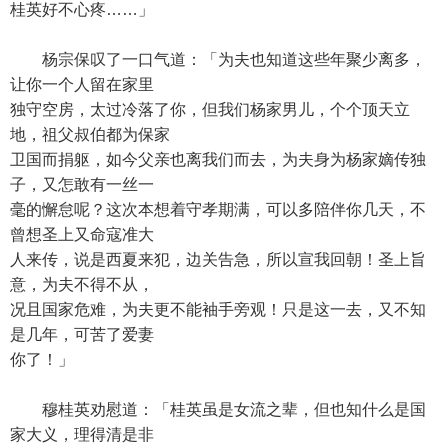
桂英好不心疼……」
杨宗保叹了一口气道：「为夫也知道这些年聚少离多，
让你一个人留在家里
独守空房，太过冷落了你，但我们杨家男儿，个个顶天立
地，祖父叔伯都为保家
卫国而捐躯，如今父亲也离我们而去，为夫身为杨家嫡传独
子，又怎敢有一丝一
毫的懈怠呢？这次本想着守孝期满，可以多陪伴你几天，不
曾想圣上又命寇准大
人来传，说是西夏来犯，边关告急，所以宣我回朝！圣上旨
意，为夫不得不从，
况且国家危难，为夫更不能袖手旁观！只是这一去，又不知
是几年，可苦了爱妻
你了！」
穆桂英劝慰道：「桂英虽是女流之辈，但也知什么是国
家大义，理得清是非