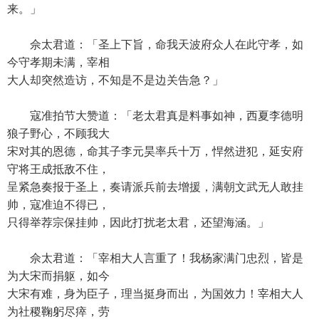
来。」
佘太君道：「圣上下旨，命我天波府众人在此守孝，如
今守孝期未满，宰相
大人却突然造访，不知是不是边关告急？」
寇准拍节大赞道：「老太君真是料事如神，西夏李德明
狼子野心，不顾我大
宋对其的恩德，命其子李元昊率兵十万，悍然进犯，延安府
守将王成抵敌不住，
呈紧急奏报于圣上，奏请派兵前去增援，满朝文武无人敢挂
帅，寇准迫不得已，
只得举荐宗保挂帅，因此打扰老太君，还望海涵。」
佘太君道：「宰相大人言重了！我杨家满门忠烈，皆是
为大宋而捐躯，如今
大宋有难，身为臣子，理当挺身而出，为国效力！宰相大人
为社稷鞠躬尽瘁，劳