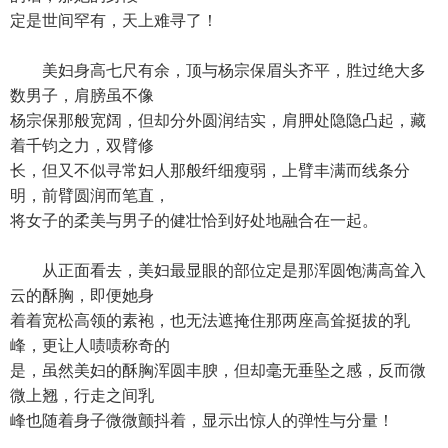
定是世间罕有，天上难寻了！
美妇身高七尺有余，顶与杨宗保眉头齐平，胜过绝大多
数男子，肩膀虽不像
杨宗保那般宽阔，但却分外圆润结实，肩胛处隐隐凸起，藏
着千钧之力，双臂修
长，但又不似寻常妇人那般纤细瘦弱，上臂丰满而线条分
明，前臂圆润而笔直，
将女子的柔美与男子的健壮恰到好处地融合在一起。
从正面看去，美妇最显眼的部位定是那浑圆饱满高耸入
云的酥胸，即便她身
着着宽松高领的素袍，也无法遮掩住那两座高耸挺拔的乳
峰，更让人啧啧称奇的
是，虽然美妇的酥胸浑圆丰腴，但却毫无垂坠之感，反而微
微上翘，行走之间乳
峰也随着身子微微颤抖着，显示出惊人的弹性与分量！