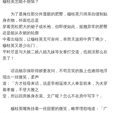
穆桂英怎能不烦恼？
为了遮掩住那分外显眼的肥臀，穆桂英只得亲自缝制贴
身衣物，外面也总是
穿着宽松肥大的裙子或长袍，但即便如此，挺翘异常的肥臀
还是能从衣裙的轮廓
中看出端倪，让穆桂英无可奈何，幸而天波府中男丁稀少，
穆桂英又甚少出门，
平时尽是与大娘二娘八姐九妹等女眷打交道，也就没那么在
意了！
话说杨宗保听得娇妻发问，不苟言笑的脸上也难得地浮
现出一丝微笑，柔声
道：「方才祖母来话，说是宰相寇准大人奉旨前来，为夫穿
着孝服，不登大雅之
堂，所以回房换身衣裳。文广呢？怎么不在房中写字？」
穆桂英嘴角挂着一丝甜蜜的微笑，略带埋怨地道：「广