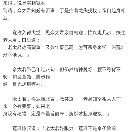
来报，说是宰相寇准
到访，佘太君知必有要事，于是拄着龙头拐杖，亲自起身相
迎。
寇准入得大堂，见佘太君亲自相迎，忙疾走几步，扶住
老太君，口里道：
「老太君德高望重，又兼年事已高，怎可亲身来迎，叫寇准
好不惭愧。」
佘太君虽已年过八旬，但仍然精神矍烁，腰不弓背不
驼，鹤发童颜，脚步稳
健，目光炯炯有神。
佘太君听得寇准此言，微笑道：「老身知宰相大人前
来，必有要事，如果老
身没有猜错，定是奉圣旨前来，所以才起身迎接。」
寇准惊叹道：「老太君好眼力，寇准正是奉圣旨前