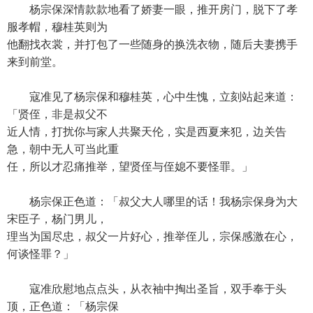
杨宗保深情款款地看了娇妻一眼，推开房门，脱下了孝
服孝帽，穆桂英则为
他翻找衣裳，并打包了一些随身的换洗衣物，随后夫妻携手
来到前堂。
寇准见了杨宗保和穆桂英，心中生愧，立刻站起来道：
「贤侄，非是叔父不
近人情，打扰你与家人共聚天伦，实是西夏来犯，边关告
急，朝中无人可当此重
任，所以才忍痛推举，望贤侄与侄媳不要怪罪。」
杨宗保正色道：「叔父大人哪里的话！我杨宗保身为大
宋臣子，杨门男儿，
理当为国尽忠，叔父一片好心，推举侄儿，宗保感激在心，
何谈怪罪？」
寇准欣慰地点点头，从衣袖中掏出圣旨，双手奉于头
顶，正色道：「杨宗保