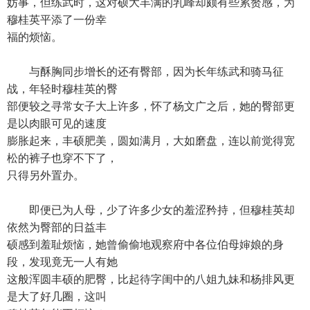
妨事，但练武时，这对硕大丰满的乳峰却颇有些累赘感，为
穆桂英平添了一份幸
福的烦恼。
与酥胸同步增长的还有臀部，因为长年练武和骑马征
战，年轻时穆桂英的臀
部便较之寻常女子大上许多，怀了杨文广之后，她的臀部更
是以肉眼可见的速度
膨胀起来，丰硕肥美，圆如满月，大如磨盘，连以前觉得宽
松的裤子也穿不下了，
只得另外置办。
即便已为人母，少了许多少女的羞涩矜持，但穆桂英却
依然为臀部的日益丰
硕感到羞耻烦恼，她曾偷偷地观察府中各位伯母婶娘的身
段，发现竟无一人有她
这般浑圆丰硕的肥臀，比起待字闺中的八姐九妹和杨排风更
是大了好几圈，这叫