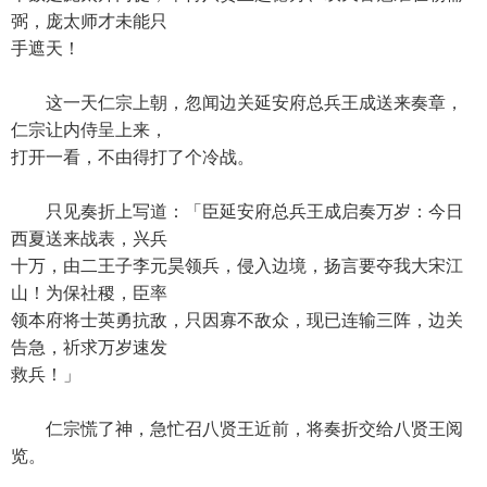
弼，庞太师才未能只
手遮天！
这一天仁宗上朝，忽闻边关延安府总兵王成送来奏章，
仁宗让内侍呈上来，
打开一看，不由得打了个冷战。
只见奏折上写道：「臣延安府总兵王成启奏万岁：今日
西夏送来战表，兴兵
十万，由二王子李元昊领兵，侵入边境，扬言要夺我大宋江
山！为保社稷，臣率
领本府将士英勇抗敌，只因寡不敌众，现已连输三阵，边关
告急，祈求万岁速发
救兵！」
仁宗慌了神，急忙召八贤王近前，将奏折交给八贤王阅
览。