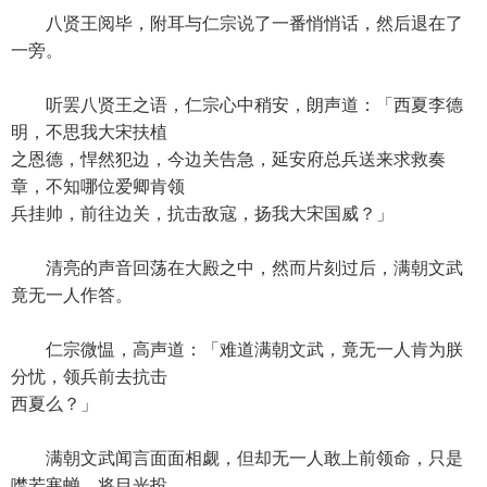
八贤王阅毕，附耳与仁宗说了一番悄悄话，然后退在了
一旁。
听罢八贤王之语，仁宗心中稍安，朗声道：「西夏李德
明，不思我大宋扶植
之恩德，悍然犯边，今边关告急，延安府总兵送来求救奏
章，不知哪位爱卿肯领
兵挂帅，前往边关，抗击敌寇，扬我大宋国威？」
清亮的声音回荡在大殿之中，然而片刻过后，满朝文武
竟无一人作答。
仁宗微愠，高声道：「难道满朝文武，竟无一人肯为朕
分忧，领兵前去抗击
西夏么？」
满朝文武闻言面面相觑，但却无一人敢上前领命，只是
噤若寒蝉，将目光投