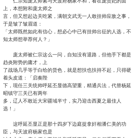
仁宗知庞太师素与天波府杨家不和，看在庞贵妃的面
上，本想附和庞太师之
言，但又想起边关吃紧，满朝文武无一人敢挂帅应敌之事，
于是皱了皱眉道：
「太师既然如此有信心，想必心中已有挂帅出征的人选，不
知太师想举荐何人？」
庞太师被仁宗这么一问，自知没有退路，但他手下都是
趋炎附势的庸才，上
了战场几乎等于白给的货色，就是想扶也扶持不起，只得硬
着头皮道：「启奏陛
下，现任三关统帅呼延丕显德高望重，精通兵法，代替杨延
昭镇守三关已有两年
多，辽人不敢近大宋疆域半寸，实乃迎击西夏之最佳人
选！」
这呼延丕显正是那十四岁下边庭捉拿奸相潘仁美的功
臣，与天波府杨家也是