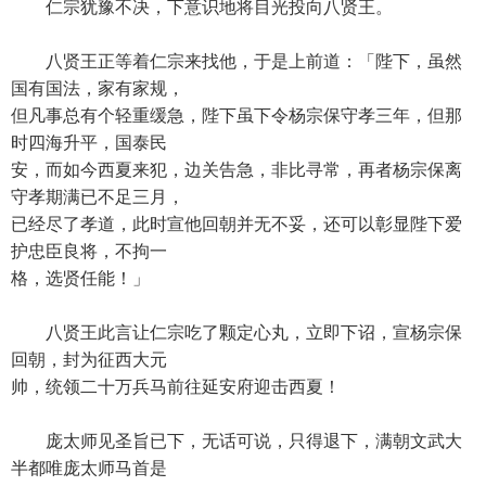
仁宗犹豫不决，下意识地将目光投向八贤王。
八贤王正等着仁宗来找他，于是上前道：「陛下，虽然
国有国法，家有家规，
但凡事总有个轻重缓急，陛下虽下令杨宗保守孝三年，但那
时四海升平，国泰民
安，而如今西夏来犯，边关告急，非比寻常，再者杨宗保离
守孝期满已不足三月，
已经尽了孝道，此时宣他回朝并无不妥，还可以彰显陛下爱
护忠臣良将，不拘一
格，选贤任能！」
八贤王此言让仁宗吃了颗定心丸，立即下诏，宣杨宗保
回朝，封为征西大元
帅，统领二十万兵马前往延安府迎击西夏！
庞太师见圣旨已下，无话可说，只得退下，满朝文武大
半都唯庞太师马首是