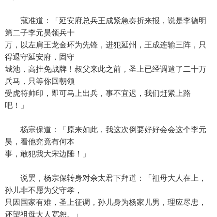
寇准道：「延安府总兵王成紧急奏折来报，说是李德明
第二子李元昊领兵十
万，以左肩王龙金环为先锋，进犯延州，王成连输三阵，只
得退守延安府，固守
城池，高挂免战牌！叔父来此之前，圣上已经调遣了二十万
兵马，只等你回朝领
受虎符帅印，即可马上出兵，事不宜迟，我们赶紧上路
吧！」
杨宗保道：「原来如此，我这次倒要好好会会这个李元
昊，看他究竟有何本
事，敢犯我大宋边陲！」
说罢，杨宗保转身对佘太君下拜道：「祖母大人在上，
孙儿非不愿为父守孝，
只因国家有难，圣上征调，孙儿身为杨家儿男，理应尽忠，
还望祖母大人宽恕。」