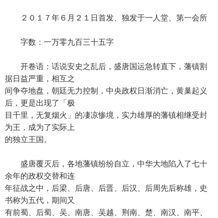
２０１７年６月２１日首发、独发于一人堂、第一会所
字数：一万零九百三十五字
开卷语：话说安史之乱后，盛唐国运急转直下，藩镇割
据日益严重，相互之
间争夺地盘，朝廷无力控制，中央政权日渐消亡，黄巢起义
后，更是出现了「极
目千里，无复烟火」的凄凉惨境，实力雄厚的藩镇相继受封
为王，成为了实际上
的独立王国。
盛唐覆灭后，各地藩镇纷纷自立，中华大地陷入了七十
余年的政权交替和连
年征战之中，后梁、后唐、后晋、后汉、后周先后称雄，史
书称为五代，期间又
有前蜀、后蜀、吴、南唐、吴越、荆南、楚、南汉、南平、