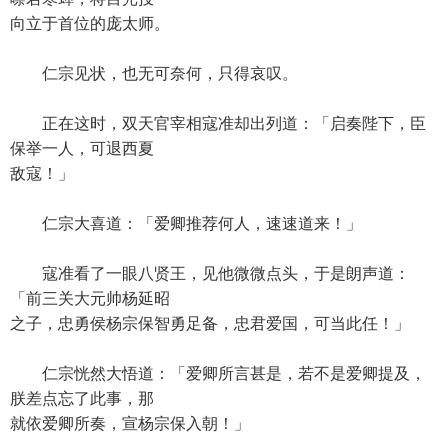
向立于首位的庞太师。
仁宗见状，也无可奈何，只得哀叹。
正在这时，双天官宰相寇准却出列道：「启奏陛下，臣
保举一人，可退西夏
敌寇！」
仁宗大喜道：「爱卿推荐何人，速速道来！」
寇准看了一眼八贤王，见他微微点头，于是朗声道：
「前三关大元帅杨延昭
之子，忠勇侯杨宗保智勇足备，忠君爱国，可当此任！」
仁宗恍然大悟道：「爱卿所言甚是，若不是爱卿提及，
朕差点忘了此事，那
就依爱卿所奏，宣杨宗保入朝！」