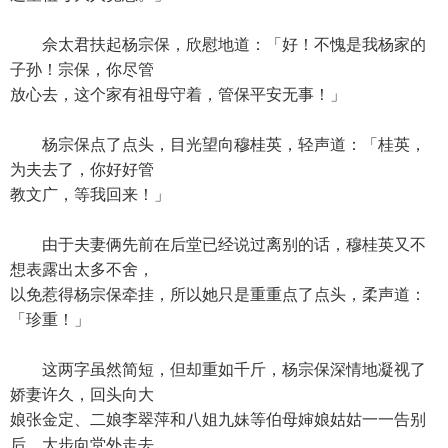
佘太君扶起杨宗保，欣慰地道：「好！不愧是我杨家的
子孙！宗保，你尽管
放心去，这个家有祖母守着，管保平安无事！」
杨宗保点了点头，目光望向穆桂英，轻声道：「桂英，
为夫去了，你好好管
教文广，等我回来！」
由于夫妻俩先前在后堂已经说过离别的话，穆桂英又不
想表露出太多不舍，
以免惹得杨宗保牵挂，所以她只是重重点了点头，柔声道：
「珍重！」
这两字虽然简短，但却重如千斤，杨宗保深情地凝视了
娇妻许久，回头向大
娘张金定、二娘李翠萍和八姐九妹等伯母婶娘姑姑一一告别
后，大步向堂外走去。