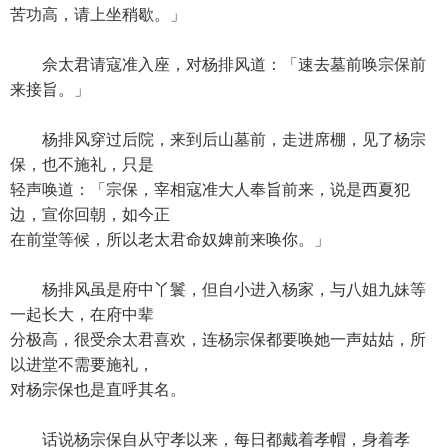
苦功高，请上坐稍歇。」
佘太君请寇准入座，对杨排风道：「速去墓前唤宗保前
来接旨。」
杨排风穿过后院，来到后山墓前，走进席棚，见了杨宗
保，也不施礼，只是
轻声唤道：「宗保，宰相寇准大人奉旨前来，说是西夏犯
边，宣你回朝，如今正
在前堂等候，所以老太君命奴婢前来唤你。」
杨排风虽是府中丫鬟，但自小进入杨家，与八姐九妹等
一起长大，在府中辈
分极高，很受佘太君喜欢，连杨宗保都要唤她一声姑姑，所
以进堂不需要施礼，
对杨宗保也是直呼其名。
话说杨宗保自从守孝以来，每日都戴着孝帽，身着孝