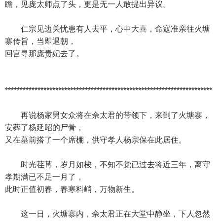
瞻，见庞太师点了头，更是无一人敢提出异议。
仁宗见边关忧患有人去平，心中大喜，命寇准亲往火塘
寨传旨，当即退朝，
回宫寻那庞贵妃去了。
**********************************************************************
再说杨家男女众将在佘太君的带领下，来到了火塘寨，
安葬了杨延昭的尸骨，
又在墓前搭了一个席棚，供守孝人杨宗保在此居住。
时光荏苒，岁月如梭，不知不觉已过去将近三年，离守
孝期满已不足一月了，
此时正值初春，春寒料峭，万物新生。
这一日，火塘寨内，佘太君正在大堂中静坐，下人忽然