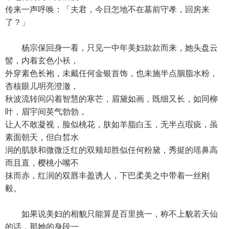
传来一声呼唤：「夫君，今日怎地不在墓前守孝，回房来
了？」
杨宗保回身一看，只见一中年美妇款款而来，她头盘云
髻，内着玄色小袄，
外穿素色长袍，未戴任何金银首饰，也未施半点胭脂水粉，
杏核眼儿明亮澄澈，
秋波流转间闪着智慧的寒芒，眉黛如画，既细又长，如同柳
叶，眉宇间英气勃勃，
让人不敢凝视，脸似桃花，肤如羊脂白玉，无半点瑕疵，虽
素面朝天，但白皙水
润的肌肤和微微泛红的双颊却胜似任何粉黛，秀挺的瑶鼻高
而且直，樱桃小嘴不
抹而赤，红润的双唇丰盈诱人，下巴柔美之中带着一丝刚
毅。
如果说美妇的相貌只能算是百里挑一，称不上貌若天仙
的话，那她的身段一