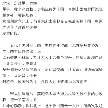
北汉、定难军、静海
军等十数个小政权，史书统称为十国，直到宋太祖赵匡胤陈
桥兵变，黄袍加身，
篡后周建立北宋，与其弟宋太宗赵光义先后灭掉十国，中原
才进入了难得的休整
发展阶段。
五代十国时期，由于中原连年混战，北方契丹趁势发
展，国力日益强盛，后
晋石敬瑭为称帝，割让燕云十六州予契丹，厚颜无耻地自认
「儿皇帝」，更是让
契丹威势达到新的高度，后辽晋交恶，辽太宗耶律德光挥师
南下，灭后晋，于开
封称帝，改国号为辽，是以大辽正式成为北方霸主。
宋太祖病逝后，其胞弟太宗灭掉后汉等为数不多的小政
权，统一了南方，并
且雄心勃勃，挥师北上，意图收回燕云十六州，但两次攻辽