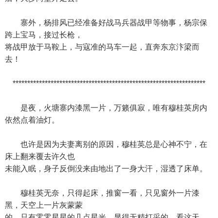
寨外，杨排风已经准备好战马兵器战甲等物事，杨宗保
跨上宝马，接过长枪，
将战甲放于马鞍上，与寇准的马车一起，直奔东京汴梁而
去！
******************************************************************
是夜，火塘寨内漆黑一片，万籁俱寂，唯有穆桂英房内
依然点着油灯。
也许是因为夫妻离别的原因，穆桂英总是心神不宁，在
床上翻来覆去许久也
未能入眠，身子反倒没来由地出了一身大汗，湿透了床单。
穆桂英无奈，只得起床，推窗一看，只见窗外一片漆
黑，天空上一片灰蒙蒙
的，只有零零星星的几点星光，显得无精打采的，看这天