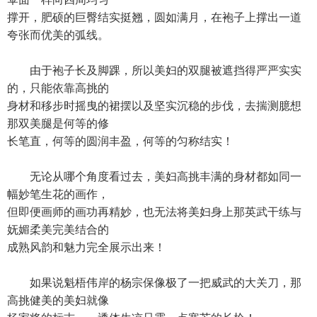
撑开，肥硕的巨臀结实挺翘，圆如满月，在袍子上撑出一道
夸张而优美的弧线。
由于袍子长及脚踝，所以美妇的双腿被遮挡得严严实实
的，只能依靠高挑的
身材和移步时摇曳的裙摆以及坚实沉稳的步伐，去揣测臆想
那双美腿是何等的修
长笔直，何等的圆润丰盈，何等的匀称结实！
无论从哪个角度看过去，美妇高挑丰满的身材都如同一
幅妙笔生花的画作，
但即便画师的画功再精妙，也无法将美妇身上那英武干练与
妩媚柔美完美结合的
成熟风韵和魅力完全展示出来！
如果说魁梧伟岸的杨宗保像极了一把威武的大关刀，那
高挑健美的美妇就像