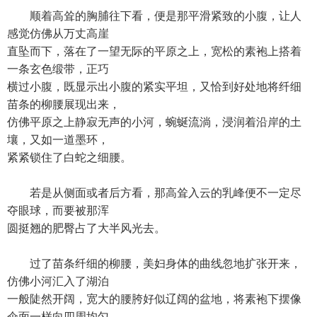
顺着高耸的胸脯往下看，便是那平滑紧致的小腹，让人
感觉仿佛从万丈高崖
直坠而下，落在了一望无际的平原之上，宽松的素袍上搭着
一条玄色缎带，正巧
横过小腹，既显示出小腹的紧实平坦，又恰到好处地将纤细
苗条的柳腰展现出来，
仿佛平原之上静寂无声的小河，蜿蜒流淌，浸润着沿岸的土
壤，又如一道墨环，
紧紧锁住了白蛇之细腰。
若是从侧面或者后方看，那高耸入云的乳峰便不一定尽
夺眼球，而要被那浑
圆挺翘的肥臀占了大半风光去。
过了苗条纤细的柳腰，美妇身体的曲线忽地扩张开来，
仿佛小河汇入了湖泊
一般陡然开阔，宽大的腰胯好似辽阔的盆地，将素袍下摆像
伞面一样向四周均匀