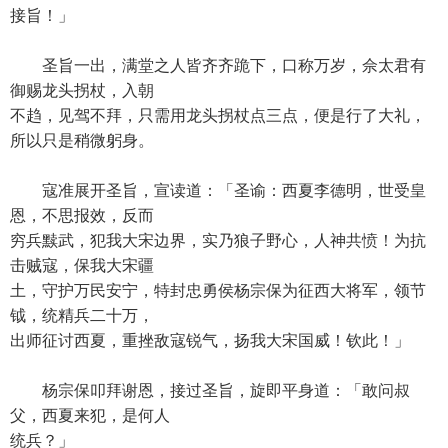
接旨！」
圣旨一出，满堂之人皆齐齐跪下，口称万岁，佘太君有
御赐龙头拐杖，入朝
不趋，见驾不拜，只需用龙头拐杖点三点，便是行了大礼，
所以只是稍微躬身。
寇准展开圣旨，宣读道：「圣谕：西夏李德明，世受皇
恩，不思报效，反而
穷兵黩武，犯我大宋边界，实乃狼子野心，人神共愤！为抗
击贼寇，保我大宋疆
土，守护万民安宁，特封忠勇侯杨宗保为征西大将军，领节
钺，统精兵二十万，
出师征讨西夏，重挫敌寇锐气，扬我大宋国威！钦此！」
杨宗保叩拜谢恩，接过圣旨，旋即平身道：「敢问叔
父，西夏来犯，是何人
统兵？」