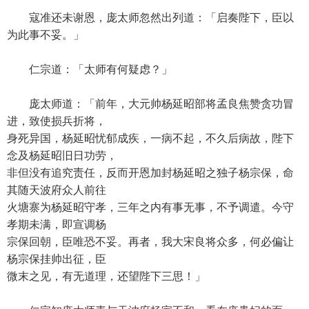
寇准还未谢恩，庞太师忽然出列道：「启奏陛下，臣以
为此事不妥。」
仁宗道：「太师有何疑虑？」
庞太师道：「前年，大元帅杨延昭部将孟良焦赞贪功冒
进，致使损兵折将，
身死异国，杨延昭忧郁成疾，一病不起，不久后病故，陛下
念及杨延昭旧日功劳，
非但没有追究责任，反而开恩加封杨延昭之独子杨宗保，命
其随天波府众人前往
火塘寨为杨延昭守孝，三年之内有事无事，不予调遣。今守
孝期未满，即宣调杨
宗保回朝，臣唯恐不妥。再者，我大宋良将众多，何必偏让
杨宗保挂帅出征，臣
微末之见，有无道理，还望陛下三思！」