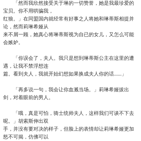
「然而我欣然接受关于琳的一切赞誉，她是我最珍爱的
宝贝。你不用哄骗我，
红狼。」在同盟国内就经常有好事之人将她和琳蒂斯相提并
论，然而莉琳希娅从
来不屑一顾，她真心将琳蒂斯视为自已的女儿，又怎么可能
会嫉妒。
「你误会了，夫人。我只是想到琳蒂斯公主在这里的遭
遇，让我不禁浮想连
篇。看到夫人，我就开始幻想如果换成夫人你的话......」
「再多说一句，我会让你血溅当场。」莉琳希娅拔出
剑，对着眼前的男人。
「哦，真是可怕，骑士统帅夫人，这样我们可谈不下去
呢。」胡索斯伸出双
手，并没有要对决的样子，但脸上的表情却让莉琳希娅更加
怒不可揭，仿佛可以