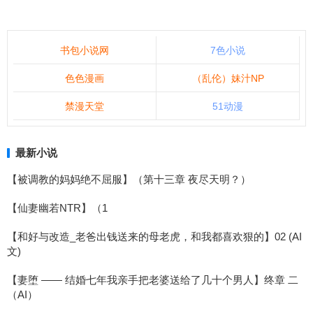
书包小说网
7色小说
色色漫画
（乱伦）妹汁NP
禁漫天堂
51动漫
最新小说
【被调教的妈妈绝不屈服】（第十三章 夜尽天明？）
【仙妻幽若NTR】（1
【和好与改造_老爸出钱送来的母老虎，和我都喜欢狠的】02 (AI
文)
【妻堕 —— 结婚七年我亲手把老婆送给了几十个男人】终章 二
（AI）