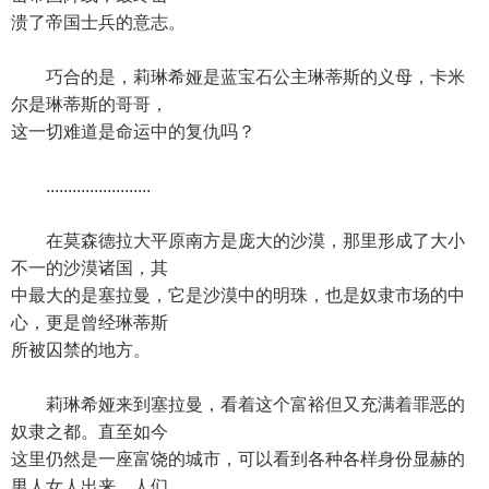
溃了帝国士兵的意志。
巧合的是，莉琳希娅是蓝宝石公主琳蒂斯的义母，卡米
尔是琳蒂斯的哥哥，
这一切难道是命运中的复仇吗？
........................
在莫森德拉大平原南方是庞大的沙漠，那里形成了大小
不一的沙漠诸国，其
中最大的是塞拉曼，它是沙漠中的明珠，也是奴隶市场的中
心，更是曾经琳蒂斯
所被囚禁的地方。
莉琳希娅来到塞拉曼，看着这个富裕但又充满着罪恶的
奴隶之都。直至如今
这里仍然是一座富饶的城市，可以看到各种各样身份显赫的
男人女人出来，人们