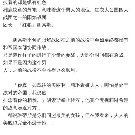
披着的却是绣有红色
雄鹿纹章的外袍，意味着这个男人的地位。红衣大公国四大
战团之一的阳焰战团
团长，『红狼』胡索斯。
胡索斯率领的阳焰战团在之前的战役中至如至终都没有
和帝国本部协同作战，
只是装作样子的进行了少量的参战，大部分时间都在避战。
如果不是因为这个男
人，之前的战役不会胜得这么顺利。
「你真一如既往的美丽啊，莉琳希娅夫人，哪怕是处于
敌对的帝国，我仍然
挂念着你的相貌。」胡索斯举止轻浮，他完全无视莉琳希娅
的敌意凑近对方，
「都说琳蒂斯是你们同盟最美的女孩，但在我看来，夫人的
美貌也完全不逊于她。」