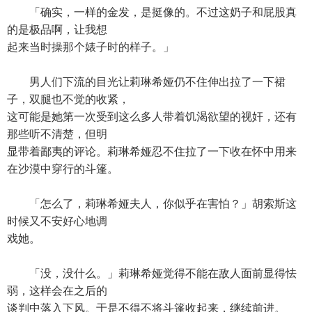
「确实，一样的金发，是挺像的。不过这奶子和屁股真
的是极品啊，让我想
起来当时操那个婊子时的样子。」
男人们下流的目光让莉琳希娅仍不住伸出拉了一下裙
子，双腿也不觉的收紧，
这可能是她第一次受到这么多人带着饥渴欲望的视奸，还有
那些听不清楚，但明
显带着鄙夷的评论。莉琳希娅忍不住拉了一下收在怀中用来
在沙漠中穿行的斗篷。
「怎么了，莉琳希娅夫人，你似乎在害怕？」胡索斯这
时候又不安好心地调
戏她。
「没，没什么。」莉琳希娅觉得不能在敌人面前显得怯
弱，这样会在之后的
谈判中落入下风。于是不得不将斗篷收起来，继续前进。