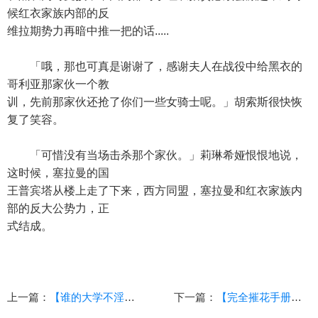
候红衣家族内部的反
维拉期势力再暗中推一把的话.....
「哦，那也可真是谢谢了，感谢夫人在战役中给黑衣的
哥利亚那家伙一个教
训，先前那家伙还抢了你们一些女骑士呢。」胡索斯很快恢
复了笑容。
「可惜没有当场击杀那个家伙。」莉琳希娅恨恨地说，
这时候，塞拉曼的国
王普宾塔从楼上走了下来，西方同盟，塞拉曼和红衣家族内
部的反大公势力，正
式结成。
上一篇：
【谁的大学不淫荡？】（86）（校园，乱伦，后宫，青春）
下一篇：
【完全摧花手册外传之巴伦琪亚】（上）