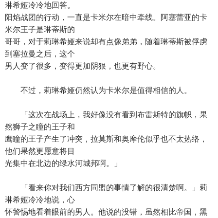
琳希娅冷冷地回答。
阳焰战团的行动，一直是卡米尔在暗中牵线。阿塞蕾亚的卡
米尔王子是琳蒂斯的
哥哥，对于莉琳希娅来说却有点像弟弟，随着琳蒂斯被俘虏
到塞拉曼之后，这个
男人变了很多，变得更加阴狠，也更有野心。
不过，莉琳希娅仍然认为卡米尔是值得相信的人。
「这次在战场上，我好像没有看到布雷斯特的旗帜，果
然狮子之瞳的王子和
鹰瞳的王子产生了冲突，拉莫斯和奥摩伦似乎也不太热络，
他们果然更愿意将目
光集中在北边的绿水河城邦啊。」
「看来你对我们西方同盟的事情了解的很清楚啊。」莉
琳希娅冷冷地说，心
怀警惕地看着眼前的男人。他说的没错，虽然相比帝国，黑