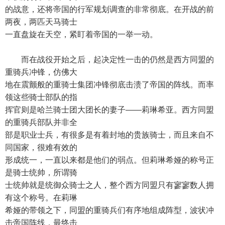
的战意，还将帝国的行军规划调查的非常彻底。在开战的前
两夜，两匹天马骑士
一直盘旋在天空，紧盯着帝国的一举一动。
而在战役开始之后，起决定性一击的仍然是西方同盟的
重骑兵冲锋，仿佛大
地在震颤般的重骑士集团冲锋彻底击溃了帝国的阵线。而率
领这些骑士部队的指
挥官则是哈兰骑士团大团长的妻子——莉琳希亚。西方同盟
的重骑兵部队并非全
部是职业士兵，有很多是有着封地的贵族骑士，而且来自不
同国家，很难有效的
形成统一，一直以来都是他们的弱点。但莉琳希娅的称号正
是骑士统帅，所谓骑
士统帅就是统御众骑士之人，整个西方同盟只有寥寥数人拥
有这个称号。在莉琳
希娅的带领之下，同盟的重骑兵们有序地组成阵型，波状冲
击帝国阵线，最终击