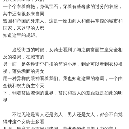
一个个衣着鲜艳，身佩宝石，穿着有些奢侈的过分的衣服，
其中还有很多来自同
盟国和帝国的外来人。这是一座由商人和佣兵掌控的城市和
国家，来这里的人都
知道这里的规矩。
途经街道的时候，女骑士看到了与之前富丽堂皇完全相
反的格局，在城市的
另一面，是各种歪歪扭扭的简陋小屋，到处可以看到衣杉褴
褛，蓬头垢面的男女
用一种异样的眼神看着我们。我也知道这里的格局，一个由
金钱和权力所主宰天
下，弱者贫困潦倒的世界，贫民和富人的差距就是如此的明
显。
不过无论是富人还是穷人，男人还是女人，都会不自觉
得冲这个女骑士多看
几眼。毕竟在西方同盟诸国，莉琳希娅也是美人中的美人，