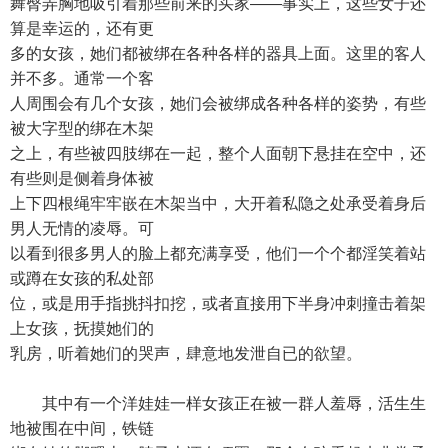
舞臀弄胸地吸引着那些前来的买家——事实上，这些女子还
算是幸运的，还有更
多的女孩，她们都被绑在各种各样的器具上面。这里的客人
并不多。通常一个客
人周围会有几个女孩，她们会被绑成各种各样的姿势，有些
被大字型的绑在木架
之上，有些被四肢绑在一起，整个人面朝下悬挂在空中，还
有些则是侧着身体被
上下四根绳牢牢嵌在木架当中，大开着私隐之处承受着身后
男人无情的凌辱。可
以看到很多男人的脸上都充满享受，他们一个个都淫笑着站
或蹲在女孩的私处部
位，或是用手指挑抖扣挖，或者直接用下半身冲刺撞击着架
上女孩，抚摸她们的
乳房，听着她们的哭声，肆意地发泄自已的欲望。
其中有一个洋娃娃一样女孩正在被一群人羞辱，活生生
地被围在中间，铁链