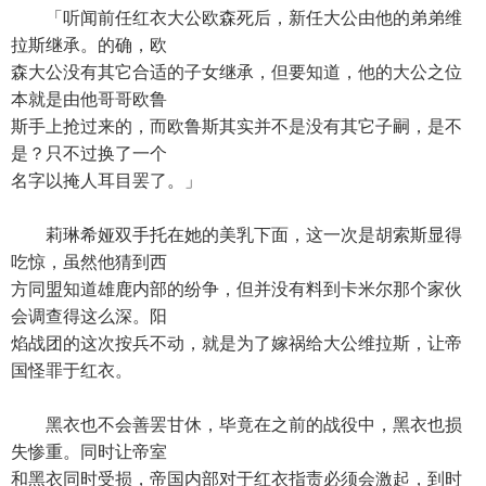
「听闻前任红衣大公欧森死后，新任大公由他的弟弟维
拉斯继承。的确，欧
森大公没有其它合适的子女继承，但要知道，他的大公之位
本就是由他哥哥欧鲁
斯手上抢过来的，而欧鲁斯其实并不是没有其它子嗣，是不
是？只不过换了一个
名字以掩人耳目罢了。」
莉琳希娅双手托在她的美乳下面，这一次是胡索斯显得
吃惊，虽然他猜到西
方同盟知道雄鹿内部的纷争，但并没有料到卡米尔那个家伙
会调查得这么深。阳
焰战团的这次按兵不动，就是为了嫁祸给大公维拉斯，让帝
国怪罪于红衣。
黑衣也不会善罢甘休，毕竟在之前的战役中，黑衣也损
失惨重。同时让帝室
和黑衣同时受损，帝国内部对于红衣指责必须会激起，到时