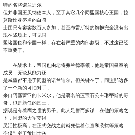
特的名将诺兰迪尔，
但并非国王贝纳德本人，至于其它几个同盟国核心王国，拉
莫斯比亚盛名的白骑
士团只有寥寥数百人参加，甚至布雷斯特的旗帜完全没有出
现在战场上，可见同
盟诸国也和帝国一样，存在着严重的内部割裂，不过这已经
不重要了。
在战术上，帝国也由老将弗兰德率领，他是帝国皇室的
成员，无论从能力还
是威望都不逊于同盟的诺兰迪尔。但关键在于，同盟那边多
了一个新的可怕对手，
来自阿塞蕾亚的卡米尔，他是著名的蓝宝石公主琳蒂斯的哥
哥，也是新任的国王，
据说是有着鹰之瞳的男子。此人足智而多谋，在他的策略之
下，同盟的大军变得
灵活性极高，在正式交战之前就凭借着侦查和袭扰等策略，
不仅削弱了帝国士兵