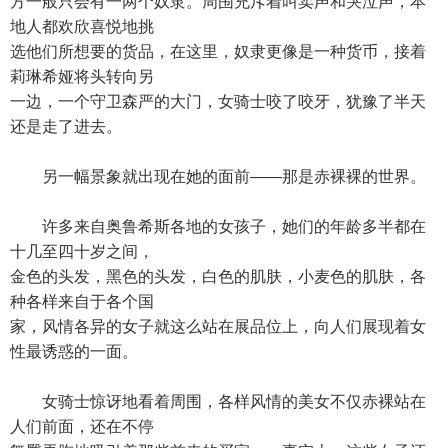
方一般只会有一两个奴隶。周围充斥着叫卖声和哭泣声，本
地人都欢欣喜悦地挑
选他们所想要的货品，在这里，奴隶更像是一种货币，接着
莉琳希娅将头转向另
一边，一个守卫森严的大门，女骑士咬了咬牙，犹豫了半天
还是走了进去。
另一幅景象就出现在她的面前——那是赤裸裸的世界。
许多来自奥鲁希斯各地的女孩子，她们的年龄多半都在
十几至四十岁之间，
金色的头发，黑色的头发，白色的肌肤，小麦色的肌肤，各
种各样来自于各个国
家，风情各异的女子就这么站在展品位上，向人们展现着女
性最诱惑的一面。
女骑士惊讶地看着周围，各样风情的美女不仅赤裸站在
人们前面，还在不停