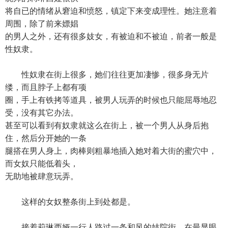
将自已的情绪从窘迫和愤怒，镇定下来变成理性。她注意着
周围，除了前来嫖娼
的男人之外，还有很多妓女，有被迫和不被迫，前者一般是
性奴隶。
性奴隶在街上很多，她们往往更加凄惨，很多身无片
缕，而且脖子上都有项
圈，手上有铁拷等道具，被男人玩弄的时候也只能屈辱地忍
受，没有其它办法。
甚至可以看到有奴隶就这么在街上，被一个男人从身后抱
住，然后分开她的一条
腿搭在男人身上，肉棒则粗暴地插入她对着大街的蜜穴中，
而女奴只能低着头，
无助地被肆意玩弄。
这样的女奴整条街上到处都是。
接着莉琳西娅一行人路过一条和风的妓院街，在最显眼