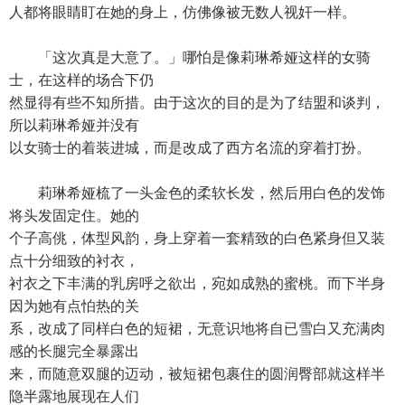
人都将眼睛盯在她的身上，仿佛像被无数人视奸一样。
「这次真是大意了。」哪怕是像莉琳希娅这样的女骑
士，在这样的场合下仍
然显得有些不知所措。由于这次的目的是为了结盟和谈判，
所以莉琳希娅并没有
以女骑士的着装进城，而是改成了西方名流的穿着打扮。
莉琳希娅梳了一头金色的柔软长发，然后用白色的发饰
将头发固定住。她的
个子高佻，体型风韵，身上穿着一套精致的白色紧身但又装
点十分细致的衬衣，
衬衣之下丰满的乳房呼之欲出，宛如成熟的蜜桃。而下半身
因为她有点怕热的关
系，改成了同样白色的短裙，无意识地将自已雪白又充满肉
感的长腿完全暴露出
来，而随意双腿的迈动，被短裙包裹住的圆润臀部就这样半
隐半露地展现在人们