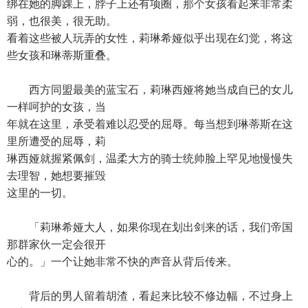
绑在她的脚踝上，脖子上还有项圈，那个女孩看起来非常柔
弱，也很美，很无助。
看着这些被人玩弄的女性，莉琳希娅似乎出现在幻觉，将这
些女孩和琳蒂斯重叠。
西方同盟最美的蓝宝石，莉琳西娅将她当成自已的女儿
一样呵护的女孩，当
年就在这里，承受着难以忍受的屈辱。每当想到琳蒂斯在这
里所遭受的屈辱，莉
琳西娅就握紧佩剑，温柔大方的骑士统帅脸上罕见地慢慢失
去理智，她想要摧毁
这里的一切。
「莉琳希娅大人，如果你现在划出剑来的话，我们帝国
那群家伙一定会很开
心的。」一个让她非常不快的声音从背后传来。
背后的男人留着胡渣，看起来比较不修边幅，不过身上