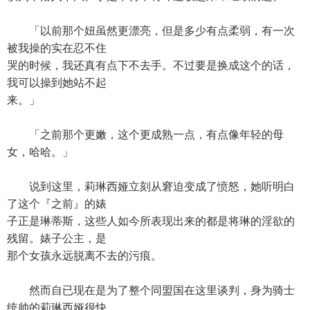
「以前那个妞虽然更漂亮，但是多少有点柔弱，有一次
被我操的实在忍不住
哭的时候，我还真有点下不去手。不过要是换成这个的话，
我可以操到她站不起
来。」
「之前那个更嫩，这个更成熟一点，有点像年轻的母
女，哈哈。」
说到这里，莉琳西娅立刻从窘迫变成了愤怒，她听明白
了这个『之前』的婊
子正是琳蒂斯，这些人如今所表现出来的都是将琳的淫欲的
残留。婊子公主，是
那个女孩永远脱离不去的污痕。
然而自已现在是为了整个同盟国在这里谈判，身为骑士
统帅的莉琳西娅很快