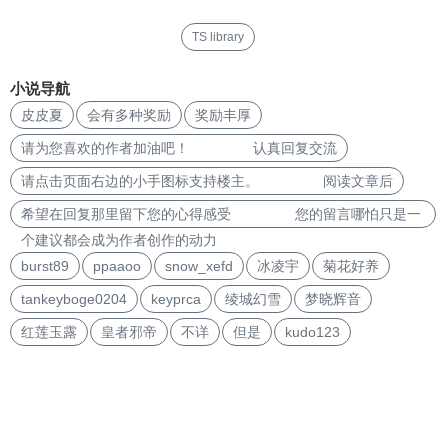
TS library
小说导航
皮皮夏
会有多种奖励
奖励丰厚
请为您喜欢的作者加油吧！ 认真回复交流
请点击页面右边的小手图标支持楼主。 阅读文章后
希望在回复那里留下您的心得感受 您的留言哪怕只是一
个建议都会成为作者创作的动力
burst89
ppaaoo
snow_xefd
冰凌宇
菊花好养
tankeyboge0204
keyprca
绫城幻雪
梦晓辉音
红莲玉露
皇者邪帝
不详
但是
kudo123