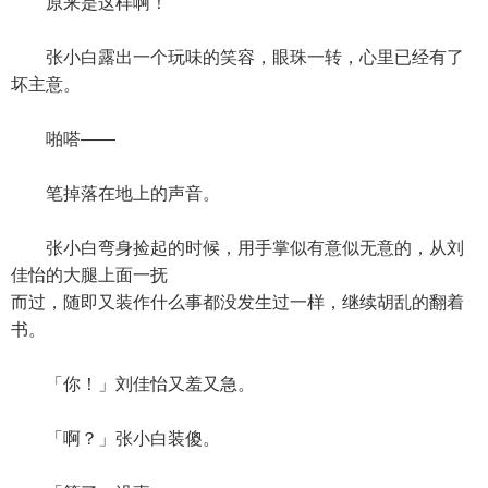
原来是这样啊！
张小白露出一个玩味的笑容，眼珠一转，心里已经有了
坏主意。
啪嗒——
笔掉落在地上的声音。
张小白弯身捡起的时候，用手掌似有意似无意的，从刘
佳怡的大腿上面一抚
而过，随即又装作什么事都没发生过一样，继续胡乱的翻着
书。
「你！」刘佳怡又羞又急。
「啊？」张小白装傻。