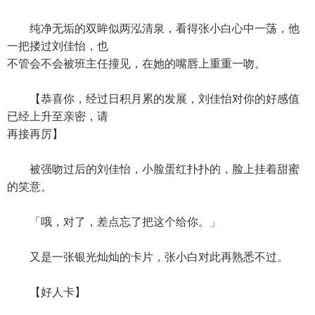
纯净无垢的双眸似两泓清泉，看得张小白心中一荡，他
一把搂过刘佳怡，也
不管会不会被班主任撞见，在她的嘴唇上重重一吻。
【恭喜你，经过日积月累的发展，刘佳怡对你的好感值
已经上升至亲密，请
再接再厉】
被强吻过后的刘佳怡，小脸蛋红扑扑的，脸上挂着甜蜜
的笑意。
「哦，对了，差点忘了把这个给你。」
又是一张银光灿灿的卡片，张小白对此再熟悉不过。
【好人卡】