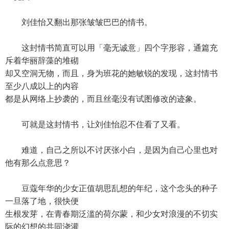
刘佳怡又翻出那张皱皱巴巴的情书。
这封情书简直可以用「毫无诚意」四个字形容，通篇充
斥着华丽辞藻的堆砌
却又空洞无物，而且，身为班花的她敏锐的发现，这封情书
至少八成以上的内容
都是从网络上抄袭的，而且丝毫没有试图修改的迹象。
可就是这封情书，让刘佳怡忍不住看了又看。
难道，自己之所以不讨厌张小白，是因为自己心里也对
他有那么点意思？
豆蔻年华的少女正值胡思乱想的年纪，这个念头的种子
一旦落了地，很快便
生根发芽，在青春期泛滥的荷尔蒙，和少女对浪漫的不切实
际的幻想的共同浇灌