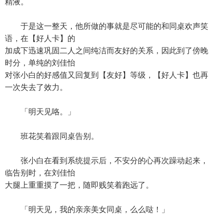
精液。
于是这一整天，他所做的事就是尽可能的和同桌欢声笑
语，在【好人卡】的
加成下迅速巩固二人之间纯洁而友好的关系，因此到了傍晚
时分，单纯的刘佳怡
对张小白的好感值又回复到【友好】等级，【好人卡】也再
一次失去了效力。
「明天见咯。」
班花笑着跟同桌告别。
张小白在看到系统提示后，不安分的心再次躁动起来，
临告别时，在刘佳怡
大腿上重重摸了一把，随即贱笑着跑远了。
「明天见，我的亲亲美女同桌，么么哒！」